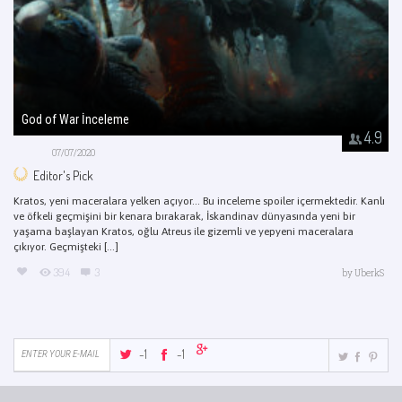
God of War İnceleme
4.9
07/07/2020
Editor's Pick
Kratos, yeni maceralara yelken açıyor… Bu inceleme spoiler içermektedir. Kanlı
ve öfkeli geçmişini bir kenara bırakarak, İskandinav dünyasında yeni bir
yaşama başlayan Kratos, oğlu Atreus ile gizemli ve yepyeni maceralara
çıkıyor. Geçmişteki [...]
394
3
by
UberkS
-1
-1