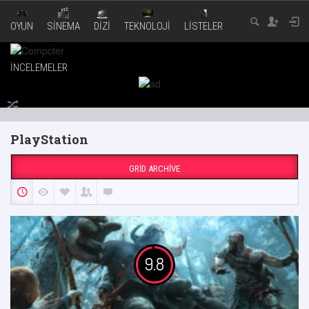
OYUN
SINEMA
DIZI
TEKNOLOJI
LISTELER
İNCELEMELER
PlayStation
GRID ARCHIVE
9.8