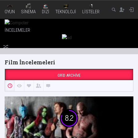
OYUN
SINEMA
DIZI
TEKNOLOJI
LISTELER
İNCELEMELER
Film İncelemeleri
GRID ARCHIVE
8.2