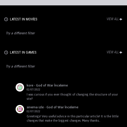
LATEST IN MOVIES
VIEW ALL
Try a different filter
LATEST IN GAMES
VIEW ALL
Try a different filter
kore
-
God of War İnceleme
02/07/2022
I was curious if you ever thought of changing the structure of your
site?
sinema izle
-
God of War İnceleme
02/07/2022
Greetings! Very useful advice in this particular article! It is the little
changes that make the biggest changes. Many thanks…