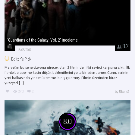
‘Guardians of the Galaxy: Vol. 2’ İnceleme
8.7
13/05/2017
Editor's Pick
Marvel’ın bu sene vizyona girecek olan 3 filminden ilki seyirci karşısına çıktı. İlk
filmle beraber herkesin düşük beklentilerini yerle bir eden James Gunn, serinin
yeni halkasında yine mükemmel bir iş çıkarmış. Filmin üzerinden biraz
yüzeysel [...]
376
2
by
UberkS
8.0