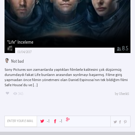
”Life” İnceleme
8.5
01/04/2017
Not bad
Sony Pictures son zamanlarda yaptıkları filmlerle kalitesini çok düşürmüş
durumdaydı fakat Life bunların arasından sıyrılmayı başarmış. Filme giriş
yapmadan önce filmin yönetmeni olan Daniel Espinosa‘nın tek bildiğim filmi
Safe House’du ve [...]
345
by
UberkS
-1
-1