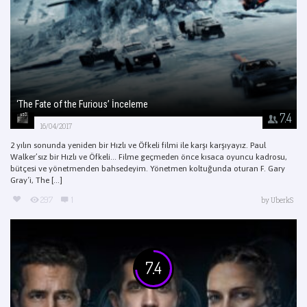
‘The Fate of the Furious’ İnceleme
7.4
16/04/2017
2 yılın sonunda yeniden bir Hızlı ve Öfkeli filmi ile karşı karşıyayız. Paul
Walker’sız bir Hızlı ve Öfkeli… Filme geçmeden önce kısaca oyuncu kadrosu,
bütçesi ve yönetmenden bahsedeyim. Yönetmen koltuğunda oturan F. Gary
Gray‘i, The [...]
297
1
by
UberkS
7.4