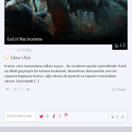
God of War İnceleme
4.9
07/07/2020
Editor's Pick
Kratos, yeni maceralara yelken açıyor… Bu inceleme spoiler içermektedir. Kanlı
ve öfkeli geçmişini bir kenara bırakarak, İskandinav dünyasında yeni bir
yaşama başlayan Kratos, oğlu Atreus ile gizemli ve yepyeni maceralara
çıkıyor. Geçmişteki [...]
394
3
by
UberkS
-1
-1