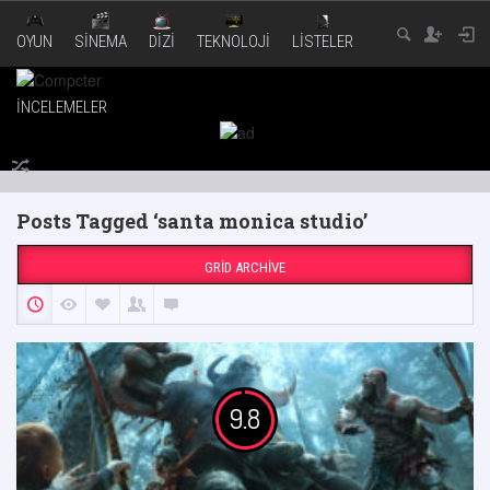
OYUN
SINEMA
DIZI
TEKNOLOJI
LISTELER
İNCELEMELER
Posts Tagged ‘santa monica studio’
GRID ARCHIVE
9.8